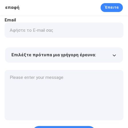
επαφή
Έπειτα
Email
Επιλέξτε πρότυπα μια γρήγορη έρευνα:
Τιμή προϊόντος
Min.order quantity
Vraag een staal aan
Meer details