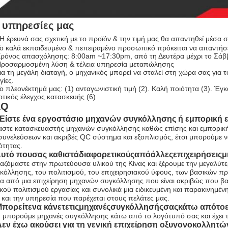
 υπηρεσίες μας
Η έρευνά σας σχετική με το προϊόν & την τιμή μας θα απαντηθεί μέσα 
Το καλά εκπαιδευμένο & πεπειραμένο προσωπικό πρόκειται να απαντήσει
Χρόνος απασχόλησης: 8:00am ~17:30pm, από τη Δευτέρα μέχρι το Σάβ
Προσαρμοσμένη λύση & τέλεια υπηρεσία μεταπώλησης
Για τη μεγάλη διαταγή, ο μηχανικός μπορεί να σταλεί στη χώρα σας για 
γίες.
Το πλεονέκτημά μας: (1) ανταγωνιστική τιμή (2). Καλή ποιότητα (3). Έγ
οτικός έλεγχος κατασκευής (6)
AQ
Είστε ένα εργοστάσιο μηχανών συγκόλλησης ή εμπορική ε
αστε κατασκευαστής μηχανών συγκόλλησης καθώς επίσης και εμπορικ
συνελεύσεων και ακριβές QC σύστημα και εξοπλισμός, έτσι μπορούμε να
ότητας.
 Αυτό πουσας καθιστάδιαφορετικούςαπόάλλεςεπιχειρήσει
αζόμαστε στην πρωτεύουσα υλικού της Κίνας και ξέρουμε την μεγαλύ
κόλλησης, του πολιτισμού, του επιχειρησιακού ύφους, των βασικών π
α από μια επιχείρηση μηχανών συγκόλλησης που είναι ακριβώς που βασ
ικού πολιτισμού εργασίας και συνολικά μια ειδικευμένη και παρακινημέ
 και την υπηρεσία που παρέχεται στους πελάτες μας.
 Μπορείτενα κάνετετιςμηχανέςσυγκόλλησήςσαςκάτω απότο
, μπορούμε μηχανές συγκόλλησης κάτω από το λογότυπό σας και έχει 
εν έχω ακούσει για τη γενική επιχείρηση οξυγονοκολλητών 