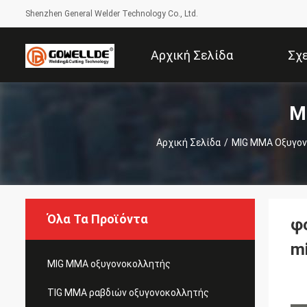
Shenzhen General Welder Technology Co., Ltd.
Αρχική Σελίδα
Σχ
M
Αρχική Σελίδα
/
MIG MMA Οξυγο
Όλα Τα Προϊόντα
φ
m
MIG MMA οξυγονοκολλητής
TIG MMA ραβδιών οξυγονοκολλητής