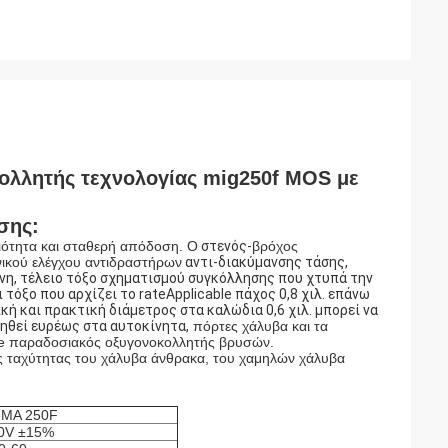
ολλητής τεχνολογίας mig250f MOS με
σης:
ιότητα και σταθερή απόδοση.
Ο
στενός-
βρόχος
νικού ελέγχου αντιδραστήρων
αντι-διακύμανσης τάσης,
νη, τέλειο τόξο σχηματισμού
συγκόλλησης που χτυπά την
 τόξο που αρχίζει το rateApplicable πάχος
0,8 χιλ. επάνω
ική και πρακτική
διάμετρος στα καλώδια 0,6 χιλ. μπορεί να
ηθεί ευρέως στα αυτοκίνητα,
πόρτες χάλυβα και τα
ce παραδοσιακός οξυγονοκολλητής βρυσών.
 ταχύτητας του χάλυβα άνθρακα, του χαμηλών χάλυβα
MA 250F
0V ±15%