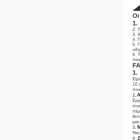
Οι
1.
2. 
3. 
4. 
5. 
οδη
6. 
ποι
F
1.
Είμ
10 
ποι
.
2
Εργ
συγ
πέρ
θετ
μας
.
3
Ναι
Δ
4.