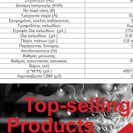
Συχνότητα (Hz)
5
Δύναμη εισαγωγής (KVA)
No-load τάση (Β)
Τρέχουσα σειρά (Α)
5
Εκτιμημένος κύκλος καθήκοντος
Τροφοδότης καλωδίων
Χω
Στροφίο Dia καλωδίων. (χιλ.)
270
Dia καλωδίων. (χιλ.)
0.8/
Πάχος πιάτων (χιλ.)
0,8 
Παράγοντας δύναμης
Αποδοτικότητα (%)
Βαθμός μόνωσης
Βαθμός προστασίας κατοικίας
I
Βάρος (κλ)
(L*W*H) (χιλ.)
480*
Χαρτοκιβώτιο CBM (μ3)