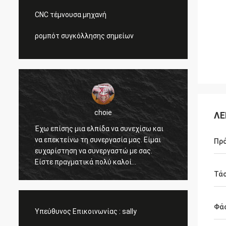
CNC τέμνουσα μηχανή
ρομπότ συγκόλλησης σημείων
choie
ΛΕ
ς
Έχω επίσης μια ελπίδα να συνεχίσω και
Είμαι 
να επεκτείνω τη συνεργασία μας. Είμαι
βοηθάτ
Πρ
ευχαρίστηση να συνεργαστώ με σας.
ανιχνε
Είστε πραγματικά πολύ καλοί
πελάτε
επαγγελματικοί και μας υποστηρίζετε
και η 
Τά
όλη την ώρα. Η επικοινωνία με σας είναι
ανταγω
γρήγορη και αυτό είναι σημαντικότερο
προσυπ
πράγμα.
Φά
Υπεύθυνος Επικοινωνίας :
sally