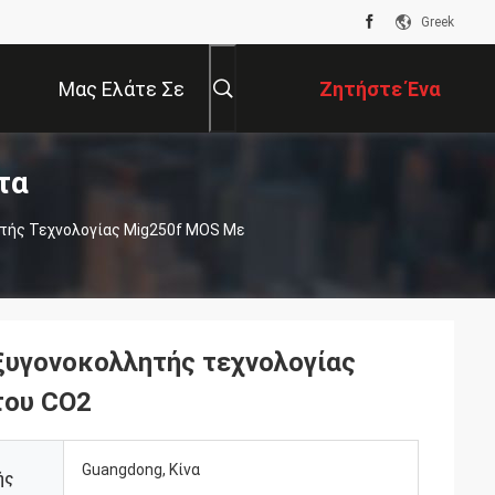
Greek
Μας Ελάτε Σε
Ζητήστε Ένα
τα
Επαφή Με
Απόσπασμα
τής Τεχνολογίας Mig250f MOS Με
ξυγονοκολλητής τεχνολογίας
του CO2
Guangdong, Κίνα
ής