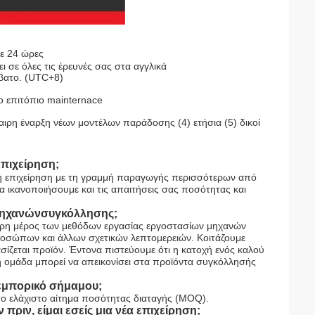
σε 24 ώρες
 σε όλες τις έρευνές σας στα αγγλικά
βατο. (UTC+8)
το επιτόπιο mainternace
καιρη έναρξη νέων μοντέλων παράδοσης (4) ετήσια (5) δικοί
πιχείρηση;
ή επιχείρηση με τη γραμμή παραγωγής περισσότερων από
 ικανοποιήσουμε και τις απαιτήσεις σας ποσότητας και
ςμηχανώνσυγκόλλησης;
τερη μέρος των μεθόδων εργασίας εργοστασίων μηχανών
ροσώπων και άλλων σχετικών λεπτομερειών. Κοιτάζουμε
ίζεται προϊόν. Έντονα πιστεύουμε ότι η κατοχή ενός καλού
νη ομάδα μπορεί να απεικονίσει στα προϊόντα συγκόλλησής
εμπορικό σήμαμου;
το ελάχιστο αίτημα ποσότητας διαταγής (MOQ).
πριν, είμαι εσείς μια νέα επιχείρηση;