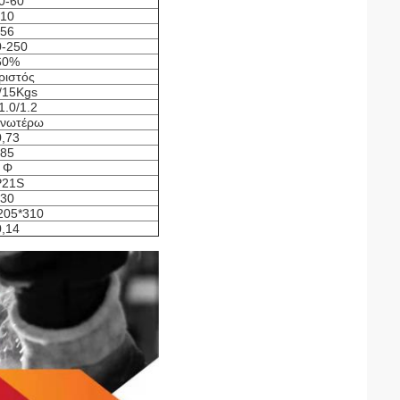
0-60
10
56
0-250
60%
ριστός
/15Kgs
1.0/1.2
ανωτέρω
0,73
85
Φ
P21S
30
205*310
0,14