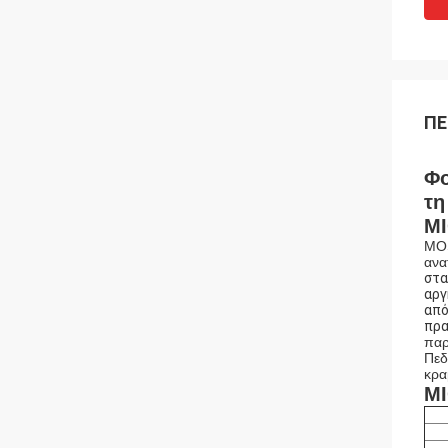
ΠΕ
Φο
τη
MI
MOS
ανα
στα
αργ
από
πρα
παρ
Πεδ
κρα
MI