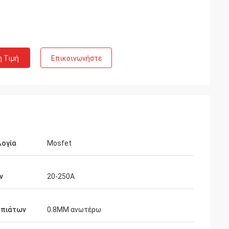
η Τιμή
Επικοινωνήστε
λογία
Mosfet
ν
20-250A
 πιάτων
0.8MM ανωτέρω