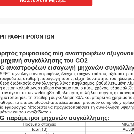
Να Στείλετε Μήνυμα
ΡΙΓΡΑΦΉ ΠΡΟΪΌΝΤΩΝ
ρητός τριφασικός mig αναστροφέων οξυγονοκ
 μηχανή συγκόλλησης του CO2
G αναστροφέων εισαγωγή μηχανών συγκόλλη
FET τεχνολογία αναστροφέων, έλεγχος τρέχων-τρόπου, αξιόπιστη πο
τροφοδοτεί, σταθερή παραγωγή τάσης, έξοχη δυνατότητα του ηλεκτρο
θερή διαδικασία συγκόλλησης, λίγος παφλασμός, βαθιά λειωμένη λίμ
ή σίτιση καλωδίων, σταθερό έγκαυμα που ο πίσω χρόνος, εξασφαλίζει
 τον όγκο πιάτων weldingSmall, ελαφριά, απλή λειτουργία, η οικονομ
γματοποιήσει τη σταθερή συγκόλληση 30A, και μπορεί να χρησιμοποι
άθυρα, τα έπιπλα etcCost-αποτελεσματικά, μπορούν completelyrepla
ίο εφαρμογής: Μπορέστε να πραγματοποιήσετε τη συγκόλληση υψηλής
μάτων και του ανοξείδωτου.
G παράμετροι μηχανών συγκόλλησης:
Πρότυπο στοιχείο
MIG/M
Τάση (Β)
AC38