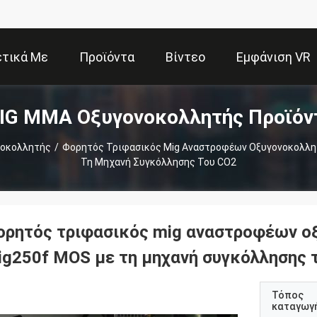
ετικά Με
Προϊόντα
Βίντεο
Εμφάνιση VR
IG MMA Οξυγονοκολλητής Προϊόν
Εμάς
νοκολλητής
/
Φορητός Τριφασικός Mig Αναστροφέων Οξυγονοκολλη
Τη Μηχανή Συγκόλλησης Του CO2
ορητός τριφασικός mig αναστροφέων ο
ig250f MOS με τη μηχανή συγκόλλησης 
Τόπος
καταγωγ