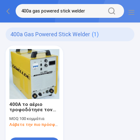
400a Gas Powered Stick Welder
(1)
400A το αέριο
τροφοδότησε τον
αναστροφέα 100KHz
MOQ:
100 κομμάτια
μηχανών
Λάβετε την πιο πρόσφατη τιμή
συγκόλλησης
οξυγονοκολλητών
MOS ραβδιών