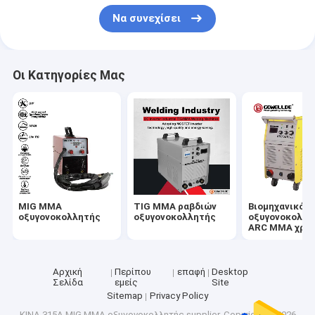
Να συνεχίσει
Οι Κατηγορίες Μας
MIG MMA
TIG MMA ραβδιών
Βιομηχανικός
οξυγονοκολλητής
οξυγονοκολλητής
οξυγονοκολλη
ARC MMA χρή
Αρχική
Περίπου
επαφή
Desktop
Σελίδα
εμείς
Site
Sitemap
Privacy Policy
ΚΙΝΑ 315A MIG MMA οξυγονοκολλητής supplier.
Copyright © 2026