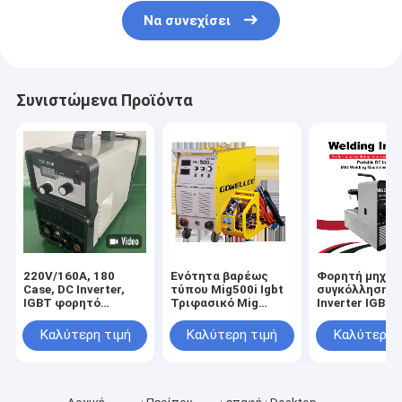
Να συνεχίσει
Συνιστώμενα Προϊόντα
220V/160A, 180
Ενότητα βαρέως
Φορητή μηχαν
Case, DC Inverter,
τύπου Mig500i Igbt
συγκόλλησης 
IGBT φορητό
Τριφασικό Mig
Inverter IGBT 
εργαλείο
Welder 500amps
MIG250 για οι
συγκόλλησης
χρήση
Καλύτερη τιμή
Καλύτερη τιμή
Καλύτερη 
μηχανής TIG/
προϊόντος
συγκόλλησης/TIG200I