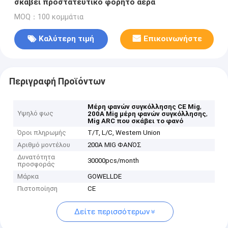
σκάβει προστατευτικό φορητό αέρα
MOQ：100 κομμάτια
Καλύτερη τιμή
Επικοινωνήστε
Περιγραφή Προϊόντων
,
Μέρη φανών συγκόλλησης CE Mig
Υψηλό φως
,
200A Mig μέρη φανών συγκόλλησης
Mig ARC που σκάβει το φανό
Όροι πληρωμής
T/T, L/C, Western Union
Αριθμό μοντέλου
200A MIG ΦΑΝΌΣ
Δυνατότητα
30000pcs/month
προσφοράς
Μάρκα
GOWELLDE
Πιστοποίηση
CE
Δείτε περισσότερων