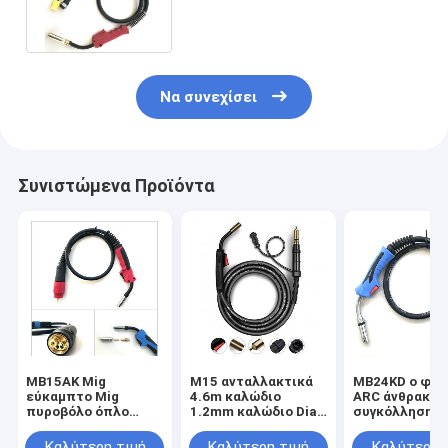
σκάβει προστατευτικό
φορητό αέρα
Να συνεχίσει
Συνιστώμενα Προϊόντα
MB15AK Mig
M15 ανταλλακτικά
MB24KD ο φαν
εύκαμπτο Mig
4.6m καλώδιο
ARC άνθρακα 
πυροβόλο όπλο
1.2mm καλώδιο Dia
συγκόλλησης 
GOWELLDE κύκλων
εξοπλισμού
CO2 250A
καθήκοντος φανών
συγκόλλησης φανών
GOWELLDE αν
Καλύτερη τιμή
Καλύτερη τιμή
Καλύτερη 