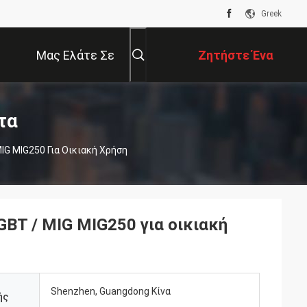
Greek
Μας Ελάτε Σε
Ζητήστε Ένα
Επαφή Με
Απόσπασμα
τα
IG MIG250 Για Οικιακή Χρήση
GBT / MIG MIG250 για οικιακή
Shenzhen, Guangdong Κίνα
ής