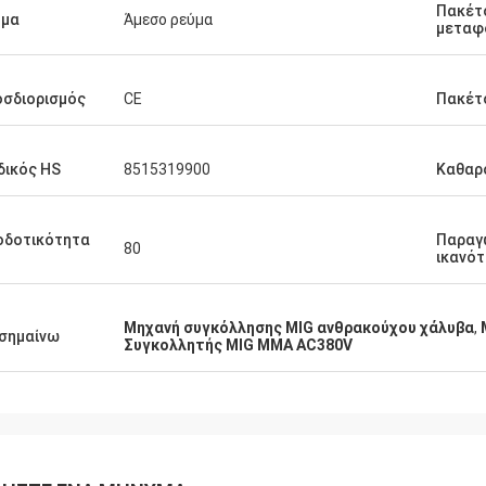
Πακέτ
ύμα
Άμεσο ρεύμα
μεταφ
σδιορισμός
CE
Πακέτ
ικός HS
8515319900
Καθαρ
οδοτικότητα
Παραγ
80
ικανό
Μηχανή συγκόλλησης MIG ανθρακούχου χάλυβα
,
σημαίνω
Συγκολλητής MIG MMA AC380V