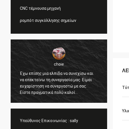
CNC τέμνουσα μηχανή
ρομπότ συγκόλλησης σημείων
choie
ΛΕ
ς
Έχω επίσης μια ελπίδα να συνεχίσω και
Είμαι 
να επεκτείνω τη συνεργασία μας. Είμαι
βοηθάτ
ευχαρίστηση να συνεργαστώ με σας.
ανιχνε
Τύ
Είστε πραγματικά πολύ καλοί
πελάτε
επαγγελματικοί και μας υποστηρίζετε
και η 
όλη την ώρα. Η επικοινωνία με σας είναι
ανταγω
Υλι
γρήγορη και αυτό είναι σημαντικότερο
προσυπ
πράγμα.
Υπεύθυνος Επικοινωνίας :
sally