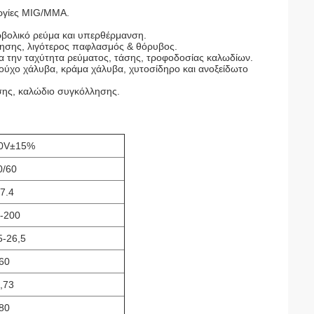
υργίες MIG/MMA.
ρβολικό ρεύμα και υπερθέρμανση.
λησης, λιγότερος παφλασμός & θόρυβος.
α την ταχύτητα ρεύματος, τάσης, τροφοδοσίας καλωδίων.
ύχο χάλυβα, κράμα χάλυβα, χυτοσίδηρο και ανοξείδωτο
σης, καλώδιο συγκόλλησης.
0V±15%
0/60
7.4
-200
5-26,5
60
,73
80