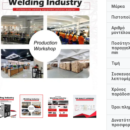
Μάρκα
Πιστοποί
Αριθμό
μοντέλο
Ποσότητ
παραγγελ
min
Τιμή
Συσκευα
λεπτομέρ
Χρόνος
παράδοσ
Όροι πλη
Δυνατότ
προσφορ