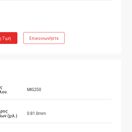
η Τιμή
Επικοινωνήστε
ός
MIG250
λου.
τρος
0.81.0mm
ων (χιλ.)