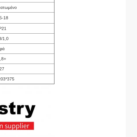
ατωμένο
5-18
P21
8/1,0
φά
,8+
27
203*375