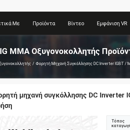
ετικά Με
Προϊόντα
Βίντεο
Εμφάνιση VR
Εμάς
IG MMA Οξυγονοκολλητής Προϊόν
ξυγονοκολλητής
/
Φορητή Μηχανή Συγκόλλησης DC Inverter IGBT / M
ρητή μηχανή συγκόλλησης DC Inverter I
ρήση
Τόπος
καταγωγ