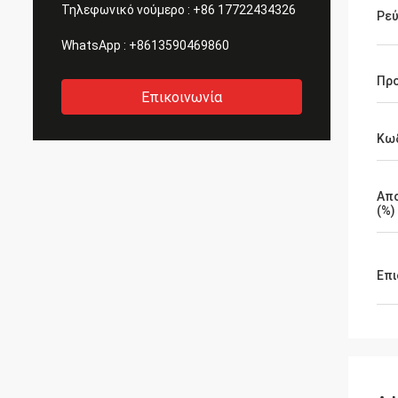
Τηλεφωνικό νούμερο :
+86 17722434326
Ρε
WhatsApp :
+8613590469860
Προ
Επικοινωνία
Κωδ
Απ
(%)
Επι