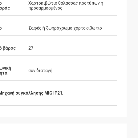
ο
Χαρτοκιβώτιο θάλασσας προτύπων ή
οράς
προσαρμοσμένος
ο
Σαφές ή ζωηρόχρωμο χαρτοκιβώτιο
ό βάρος
27
ωγική
σαν διαταγή
τητα
Μηχανή συγκόλλησης MIG IP21
,