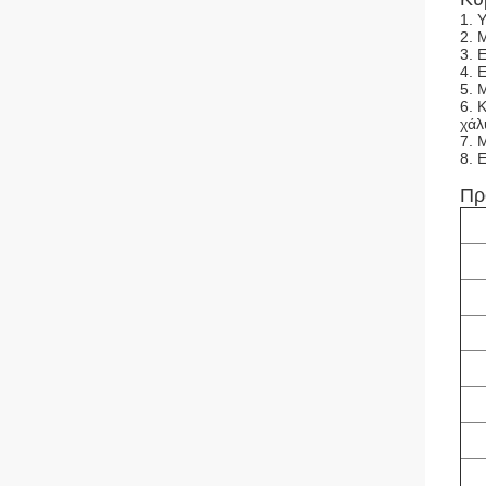
1. 
2. 
3. 
4. 
5. 
6. 
χάλ
7. 
8. 
Πρ