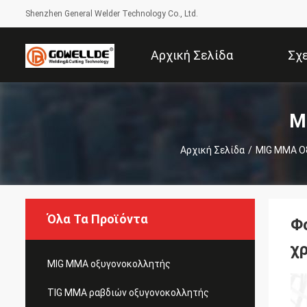
Shenzhen General Welder Technology Co., Ltd.
Αρχική Σελίδα
Σχ
M
Αρχική Σελίδα
/
MIG MMA Ο
Όλα Τα Προϊόντα
Φο
χ
MIG MMA οξυγονοκολλητής
TIG MMA ραβδιών οξυγονοκολλητής