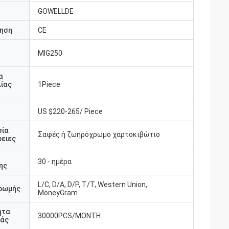
GOWELLDE
ηση
CE
MIG250
υ
α
ίας
1Piece
US $220-265/ Piece
σία
Σαφές ή ζωηρόχρωμο χαρτοκιβώτιο
ειες
30 - ημέρα
ης
L/C, D/A, D/P, T/T, Western Union,
ρωμής
MoneyGram
ητα
30000PCS/MONTH
άς