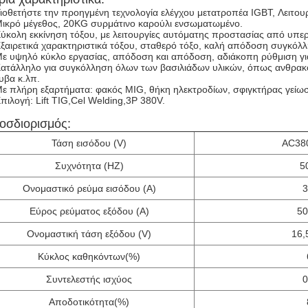
Υιοθετήστε την προηγμένη τεχνολογία ελέγχου μετατροπέα IGBT, Λειτο
Μικρό μέγεθος, 20KG συρμάτινο καρούλι ενσωματωμένο.
Εύκολη εκκίνηση τόξου, με λειτουργίες αυτόματης προστασίας από υπε
Εξαιρετικά χαρακτηριστικά τόξου, σταθερό τόξο, καλή απόδοση συγκόλ
Με υψηλό κύκλο εργασίας, απόδοση και απόδοση, αδιάκοπη ρύθμιση γι
Κατάλληλο για συγκόλληση όλων των βασιλιάδων υλικών, όπως ανθρακο
υβα κ.λπ.
Με πλήρη εξαρτήματα: φακός MIG, θήκη ηλεκτροδίων, σφιγκτήρας γείω
Επιλογή: Lift TIG,Cel Welding,3P 380V.
οσδιορισμός:
Τάση εισόδου (V)
AC38
Συχνότητα (HZ)
5
Ονομαστικό ρεύμα εισόδου (A)
3
Εύρος ρεύματος εξόδου (A)
50
Ονομαστική τάση εξόδου (V)
16,
Κύκλος καθηκόντων(%)
Συντελεστής ισχύος
0
Αποδοτικότητα(%)