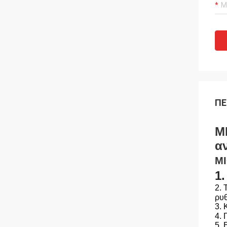
ΠΕ
M
α
M
1
2.
Τ
ρυθ
3. 
4. 
5. 