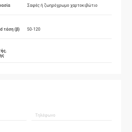
υασία
Σαφές ή ζωηρόχρωμο χαρτοκιβώτιο
d τάση (β)
50-120
τής
,
ης