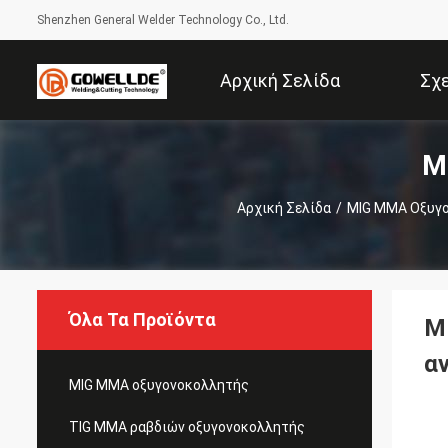
Shenzhen General Welder Technology Co., Ltd.
Αρχική Σελίδα
Σχ
M
Αρχική Σελίδα
/
MIG MMA Οξυγ
Όλα Τα Προϊόντα
M
α
MIG MMA οξυγονοκολλητής
TIG MMA ραβδιών οξυγονοκολλητής