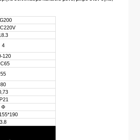
IG200
AC220V
18.3
4
0-120
C65
55
80
0,73
IP21
Φ
155*190
3.8