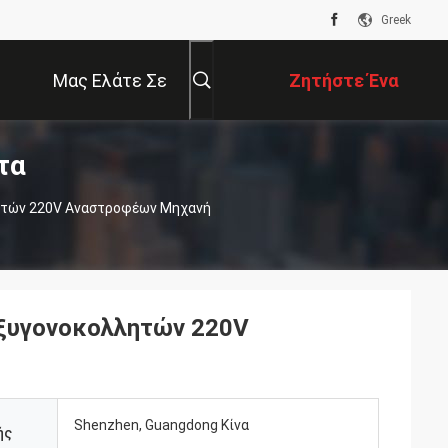
Greek
Μας Ελάτε Σε
Ζητήστε Ένα
τα
Επαφή Με
Απόσπασμα
ητών 220V Αναστροφέων Μηχανή
ξυγονοκολλητών 220V
Shenzhen, Guangdong Κίνα
ής