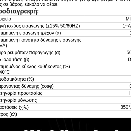
 σε βάρος, εύκολο να φέρει.
ροδιαγραφή:
οιχείο
M
γή ισχύος εισαγωγής (±15% 50/60HZ)
1~
τιμημένη εισαγωγή τρέχον (α)
τιμημένη ικανότητα δύναμης εισαγωγής
VA)
ιρά ρευμάτων παραγωγής (α)
5
-load τάση (β)
D
τιμημένος κύκλος καθήκοντος (%)
40ºC
οδοτικότητα (%)
ράγοντας δύναμης (cosφ)
τηγορία προστασίας
τηγορία μόνωσης
αστάσεις (χιλ.)
350*
ρος (κλ)