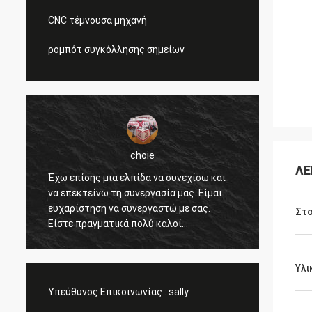
CNC τέμνουσα μηχανή
ρομπότ συγκόλλησης σημείων
choie
ΛΕ
ς
Έχω επίσης μια ελπίδα να συνεχίσω και
Είμαι 
να επεκτείνω τη συνεργασία μας. Είμαι
βοηθάτ
ευχαρίστηση να συνεργαστώ με σας.
ανιχνε
Στο
Είστε πραγματικά πολύ καλοί
πελάτε
επαγγελματικοί και μας υποστηρίζετε
και η 
όλη την ώρα. Η επικοινωνία με σας είναι
ανταγω
Υλι
γρήγορη και αυτό είναι σημαντικότερο
προσυπ
πράγμα.
Υπεύθυνος Επικοινωνίας :
sally