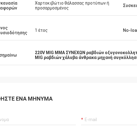
σκευασία
Χαρτοκιβώτιο θάλασσας προτύπων ή
Συσκε
ταφορών
προσαρμοσμένος
όνος
1 έτος
No-loa
ουσιοδότησης
220V MIG MMA ΣΥΝΕΧΩΝ ραβδιών οξυγονοκολλη
σημαίνω
MIG ραβδιών χάλυβα άνθρακα μηχανή συγκόλλησ
ΉΣΤΕ ΈΝΑ ΜΉΝΥΜΑ