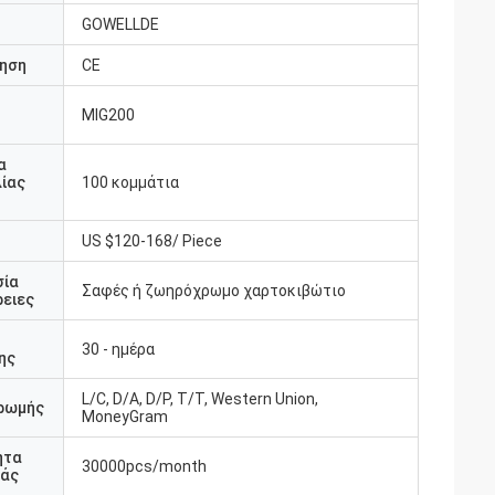
GOWELLDE
ηση
CE
MIG200
υ
α
ίας
100 κομμάτια
US $120-168/ Piece
σία
Σαφές ή ζωηρόχρωμο χαρτοκιβώτιο
ειες
30 - ημέρα
ης
L/C, D/A, D/P, T/T, Western Union,
ρωμής
MoneyGram
ητα
30000pcs/month
άς