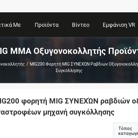
ετικά Με
Προϊόντα
Βίντεο
Εμφάνιση VR
IG MMA Οξυγονοκολλητής Προϊόν
Εμάς
ονοκολλητής
/
MIG200 Φορητή MIG ΣΥΝΕΧΏΝ Ραβδιών Οξυγονοκολλ
Συγκόλλησης
IG200 φορητή MIG ΣΥΝΕΧΏΝ ραβδιών ο
ναστροφέων μηχανή συγκόλλησης
Τόπος
καταγωγ