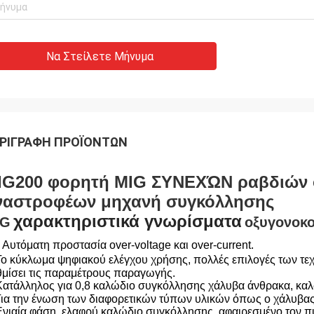
Να Στείλετε Μήνυμα
ΡΙΓΡΑΦΉ ΠΡΟΪΌΝΤΩΝ
IG200 φορητή MIG ΣΥΝΕΧΏΝ ραβδιών 
ναστροφέων μηχανή συγκόλλησης
χαρακτηριστικά γνωρίσματα
IG
οξυγονοκ
.
Αυτόματη προστασία over-voltage και over-current.
ο κύκλωμα ψηφιακού ελέγχου χρήσης, πολλές επιλογές των τε
μίσει τις παραμέτρους παραγωγής.
Κατάλληλος για 0,8 καλώδιο συγκόλλησης χάλυβα άνθρακα, κα
Για την ένωση των διαφορετικών τύπων υλικών όπως ο χάλυβας,
Ενιαία φάση, ελαφρύ καλώδιο συγκόλλησης, αφαιρεσμένο τον π