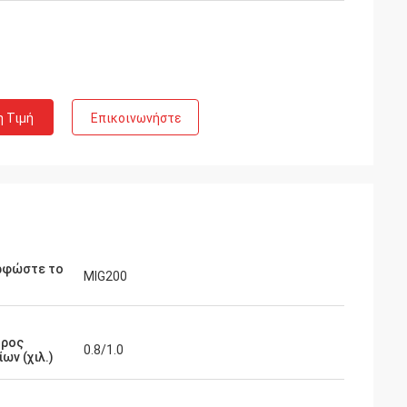
η Τιμή
Επικοινωνήστε
ρφώστε το
MIG200
τρος
0.8/1.0
ων (χιλ.)