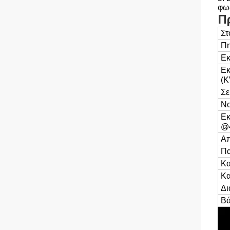
φως
Π
Στ
Πη
Εκ
Εκ
(K
Σε
No
Εκ
@
Απ
Πα
Κα
Κα
Δι
Βά