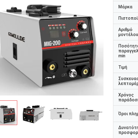
Μάρκα
Πιστοποί
Αριθμό
μοντέλο
Ποσότητ
παραγγελ
min
Τιμή
Συσκευα
λεπτομέρ
Χρόνος
παράδοσ
Όροι πλη
Δυνατότ
προσφορ