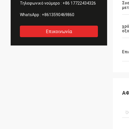
Συ
Τηλεφωνικό νούμερο :
+86 17722434326
με
WhatsApp :
+8613590469860
χρ
εξ
Επικοινωνία
Επι
ΑΦ