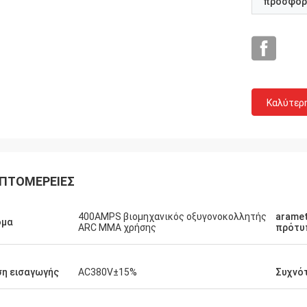
προσφορ
Καλύτερ
Ντάνιελ
ευτυχής στη συνεργασία με σας, μας
ΠΤΟΜΈΡΕΙΕΣ
ε να βελτιώσουμε το μας
υείτε λάθη για με και άλλους
400AMPS βιομηχανικός οξυγονοκολλητής
aramet
ς, έτσι σας εκτιμώ πραγματικά,
ομα
ARC MMA χρήσης
πρότυ
τιμή είναι λογική και
νιστικός, θα συνεχίσουμε να
ογράφουμε το προϊόν σας.
η εισαγωγής
AC380V±15%
Συχνό