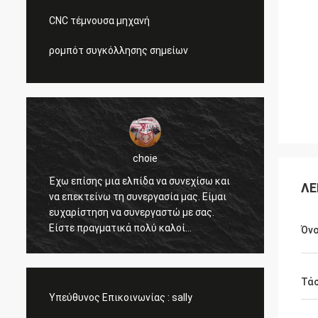
CNC τέμνουσα μηχανή
ρομπότ συγκόλλησης σημείων
choie
ς
Έχω επίσης μια ελπίδα να συνεχίσω και
Είμαι 
ΛΕ
να επεκτείνω τη συνεργασία μας. Είμαι
βοηθάτ
ευχαρίστηση να συνεργαστώ με σας.
ανιχνε
Είστε πραγματικά πολύ καλοί
πελάτε
Όν
επαγγελματικοί και μας υποστηρίζετε
και η 
όλη την ώρα. Η επικοινωνία με σας είναι
ανταγω
γρήγορη και αυτό είναι σημαντικότερο
προσυπ
Τάσ
πράγμα.
Υπεύθυνος Επικοινωνίας :
sally