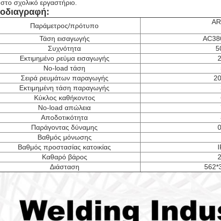
ε στο σχολικό εργαστήριο.
οδιαγραφή:
AR
Παράμετρος/πρότυπο
Τάση εισαγωγής
AC38
Συχνότητα
5
Εκτιμημένο ρεύμα εισαγωγής
2
No-load τάση
Σειρά ρευμάτων παραγωγής
20
Εκτιμημένη τάση παραγωγής
Κύκλος καθήκοντος
No-load απώλεια
Αποδοτικότητα
Παράγοντας δύναμης
0
Βαθμός μόνωσης
Βαθμός προστασίας κατοικίας
I
Καθαρό βάρος
2
Διάσταση
562*