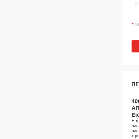
ΠΕ
40
AR
Ει
Η η
ολο
ολο
την