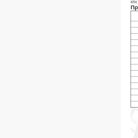
είτ
Πρ