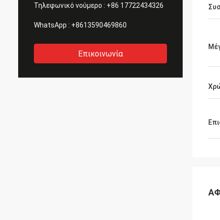
Τηλεφωνικό νούμερο :
+86 17722434326
Συ
WhatsApp :
+8613590469860
Μέ
Επικοινωνία
Χρ
Επι
ΑΦ