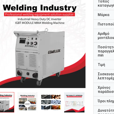
Τόπος
καταγωγ
Μάρκα
Πιστοποί
Αριθμό
μοντέλο
Ποσότητ
παραγγελ
min
Τιμή
Συσκευα
λεπτομέρ
Χρόνος
παράδοσ
Όροι πλη
Δυνατότ