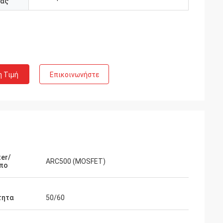
άς
η Τιμή
Επικοινωνήστε
er/
ARC500 (MOSFET)
πο
τητα
50/60