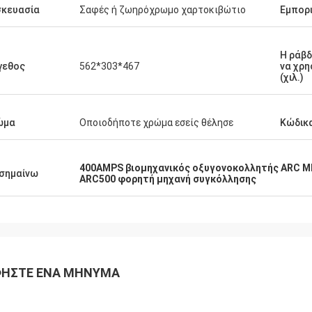
σκευασία
Σαφές ή ζωηρόχρωμο χαρτοκιβώτιο
Εμπορ
Η ράβδ
γεθος
562*303*467
να χρη
(χιλ.)
ώμα
Οποιοδήποτε χρώμα εσείς θέλησε
Κώδικ
400AMPS βιομηχανικός οξυγονοκολλητής ARC M
σημαίνω
ARC500 φορητή μηχανή συγκόλλησης
ΉΣΤΕ ΈΝΑ ΜΉΝΥΜΑ