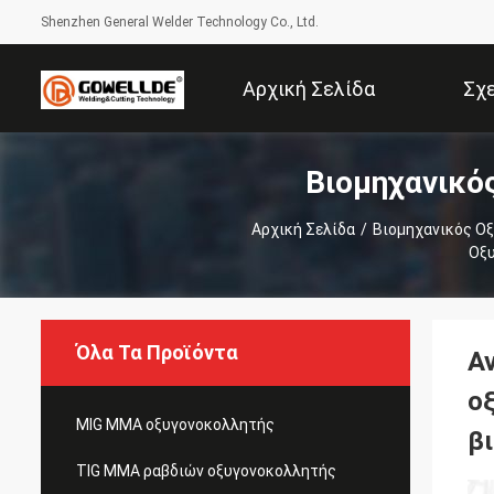
Shenzhen General Welder Technology Co., Ltd.
Αρχική Σελίδα
Σχ
Βιομηχανικό
Αρχική Σελίδα
/
Βιομηχανικός Ο
Οξυ
Όλα Τα Προϊόντα
Α
ο
MIG MMA οξυγονοκολλητής
β
TIG MMA ραβδιών οξυγονοκολλητής