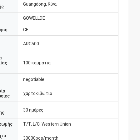
Guangdong, Κίνα
ής
GOWELLDE
ηση
CE
ARC500
υ
α
ίας
100 κομμάτια
negotiable
σία
χαρτοκιβώτιο
ειες
30 ημέρες
ης
ρωμής
T/T, L/C, Western Union
ητα
30000pcs/month