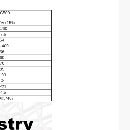
C500
0V±15%
0/60
7.6
54
-400
36
60
70
85
,93
Φ
P21
4.5
303*467