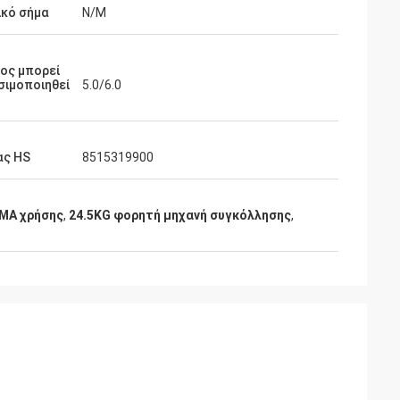
ικό σήμα
N/M
ος μπορεί
σιμοποιηθεί
5.0/6.0
ας HS
8515319900
MA χρήσης
,
24.5KG φορητή μηχανή συγκόλλησης
,