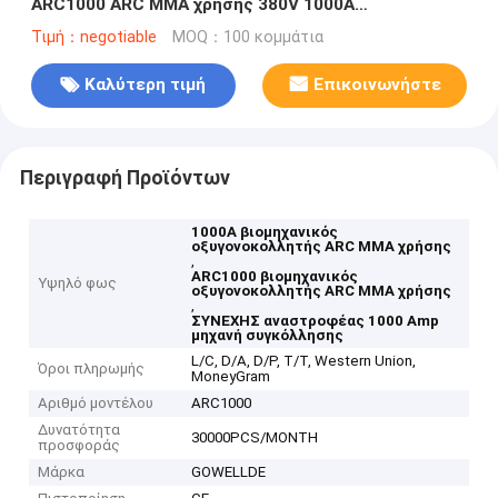
ARC1000 ARC MMA χρήσης 380V 1000A
βιομηχανικός
Τιμή：negotiable
MOQ：100 κομμάτια
Καλύτερη τιμή
Επικοινωνήστε
Περιγραφή Προϊόντων
1000A βιομηχανικός
οξυγονοκολλητής ARC MMA χρήσης
,
ARC1000 βιομηχανικός
Υψηλό φως
οξυγονοκολλητής ARC MMA χρήσης
,
ΣΥΝΕΧΗΣ αναστροφέας 1000 Amp
μηχανή συγκόλλησης
L/C, D/A, D/P, T/T, Western Union,
Όροι πληρωμής
MoneyGram
Αριθμό μοντέλου
ARC1000
Δυνατότητα
30000PCS/MONTH
προσφοράς
Μάρκα
GOWELLDE