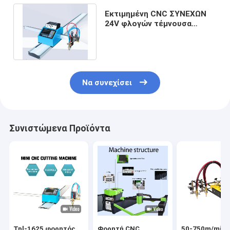
Εκτιμημένη CNC ΣΥΝΕΧΩΝ
24V φλογών τέμνουσα
μηχανή 300W 2-6m/min
πλάσματος
Να συνεχίσει
Συνιστώμενα Προϊόντα
Tpl-1625 φορητός
Φορητή CNC
50-750m/min 