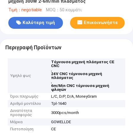
μηχανή 300W 2-6m/min πλάσματος
Τιμή：negotiable
MOQ：50 κομμάτι
Καλύτερη τιμή
Επικοινωνήστε
Περιγραφή Προϊόντων
Τέμνουσα μηχανή πλάσματος CE
CNC
,
24V CNC τέμνουσα μηχανή
Υψηλό φως
πλάσματος
,
6m/Min CNC τέμνουσα μηχανή
φλογών
Όροι πληρωμής
L/C, D/P, D/A, MoneyGram
Αριθμό μοντέλου
Tpl-1640
Δυνατότητα
3000pcs/month
προσφοράς
Μάρκα
GOWELLDE
Πιστοποίηση
CE