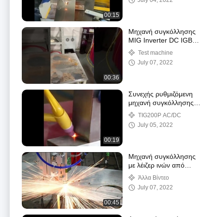
July 04, 2022
00:15
Μηχανή συγκόλλησης
MIG Inverter DC IGBT
Tube 220V με
Test machine
τροφοδότη καλωδίων
July 07, 2022
00:36
Συνεχής ρυθμιζόμενη
μηχανή συγκόλλησης
TIG Inverter Pulse
TIG200P AC/DC
Function
July 05, 2022
00:19
Μηχανή συγκόλλησης
με λέιζερ ινών από
ανοξείδωτο χάλυβα
Άλλα Βίντεο
1500W 1070nm
July 07, 2022
00:45