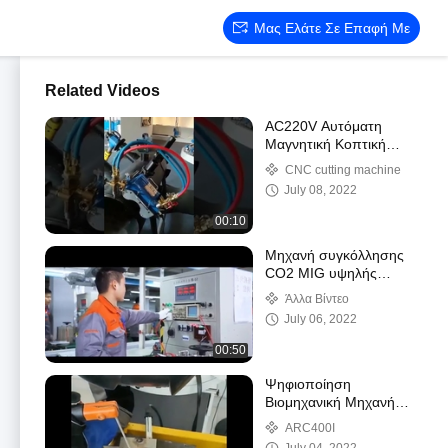
Μας Ελάτε Σε Επαφή Με
Related Videos
AC220V Αυτόματη
Μαγνητική Κοπτική
Μηχανή Αερίου 50 -
CNC cutting machine
750m/Min
July 08, 2022
00:10
Μηχανή συγκόλλησης
CO2 MIG υψηλής
απόδοσης με
Άλλα Βίντεο
μετατροπέα σωλήνων
July 06, 2022
IGBT
00:50
Ψηφιοποίηση
Βιομηχανική Μηχανή
Συγκόλλησης Inverter
ARC400I
AC 380V Φορητό