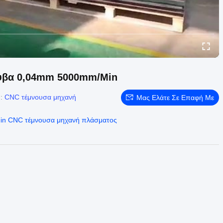
υβα 0,04mm 5000mm/Min
d:
CNC τέμνουσα μηχανή
Μας Ελάτε Σε Επαφή Με
n CNC τέμνουσα μηχανή πλάσματος