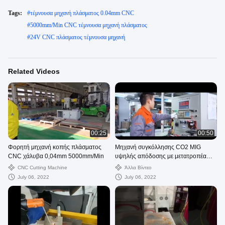
Tags:
#
τέμνουσα μηχανή πλάσματος 0.04mm CNC
#
5000mm/Min CNC τέμνουσα μηχανή πλάσματος
#
24V CNC πλάσματος τέμνουσα μηχανή
Related Videos
00:25
00:50
Φορητή μηχανή κοπής πλάσματος
Μηχανή συγκόλλησης CO2 MIG
CNC χάλυβα 0,04mm 5000mm/Min
υψηλής απόδοσης με μετατροπέα
σωλήνων IGBT
CNC Cutting Machine
Άλλα Βίντεο
July 06, 2022
July 06, 2022