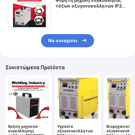
Φορητή μηχανή συγκόλλησης
τόξων οξυγονοκολλητών IP21
ARC αναστροφέων MMA IGBT
Να συνεχίσει
Συνιστώμενα Προϊόντα
Χρήση μηχανών
Υγρασία
Βιομηχανικό ρ
συγκόλλησης
οξυγονοκολλητών
οξυγονοκολλ