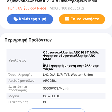
οξυγονοκολλητών IP21 ARC αναστροφέων MMA
IGBT
Τιμή：US $60-65/ Piece
MOQ：100 κομμάτια
Καλύτερη τιμή
Επικοινωνήστε
Περιγραφή Προϊόντων
,
Οξυγονοκολλητής ARC IGBT MMA
Φορητός οξυγονοκολλητής ARC
MMA
Υψηλό φως
,
IP21 φορητή μηχανή συγκόλλησης
τόξων
Όροι πληρωμής
L/C, D/A, D/P, T/T, Western Union,
Αριθμό μοντέλου
ARC250L
Δυνατότητα
30000PCS/Month
προσφοράς
Μάρκα
GOWELLDE
Πιστοποίηση
CE