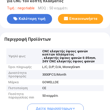
για CNC τον κόπτη πλάσματος
Τιμή：negotiable
MOQ：50 κομμάτι
Καλύτερη τιμή
Επικοινωνήστε
Περιγραφή Προϊόντων
CNC ελεγκτής ύψους φανών
κοπτών πλάσματος
Υψηλό φως
,
,
ελεγκτής ύψους φανών 0.05mm
24V CNC ελεγκτής ύψους φανών
Όροι πληρωμής
L/C, D/P, D/A, MoneyGram
Δυνατότητα
3000PCS/Month
προσφοράς
Μάρκα
GOWELLDE
Πιστοποίηση
CE
Ποσότητα
50 κομμάτι
παραγγελίας min
Δείτε περισσότερων